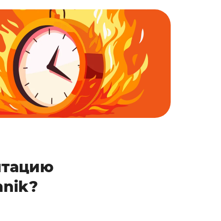
нтацию
hnik?