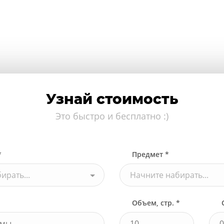
Узнай стоимость
Это быстро и бесплатно :)
*
Предмет *
ирать...
Начните набирать...
Объем, стр. *