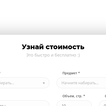
Узнай стоимость
Это быстро и бесплатно :)
*
Предмет *
ирать...
Начните набирать...
Объем, стр. *