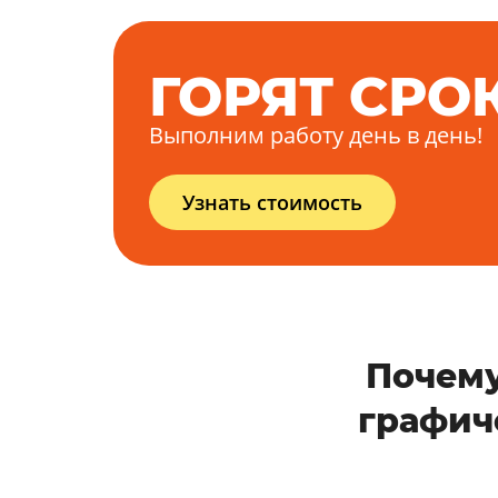
ГОРЯТ СРО
Выполним работу день в день!
Узнать стоимость
Почему
графич