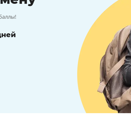
баллы!
дней