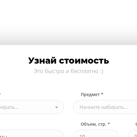
Узнай стоимость
Это быстро и бесплатно :)
*
Предмет *
ирать...
Начните набирать...
Объем, стр. *