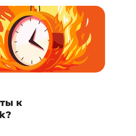
ты к
k?