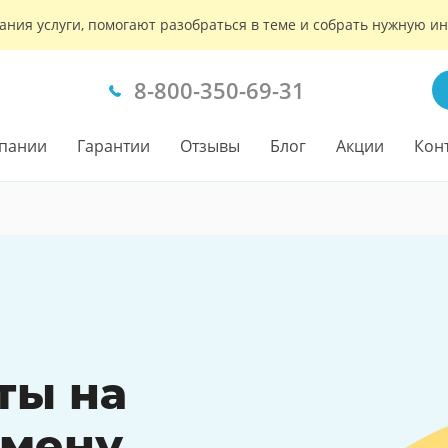
ания услуги, помогают разобраться в теме и собрать нужную 
8-800-350-69-31
пании
Гарантии
Отзывы
Блог
Акции
Кон
ты на
амену