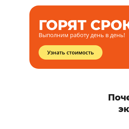
ГОРЯТ СРО
Выполним работу день в день!
Узнать стоимость
Поч
э